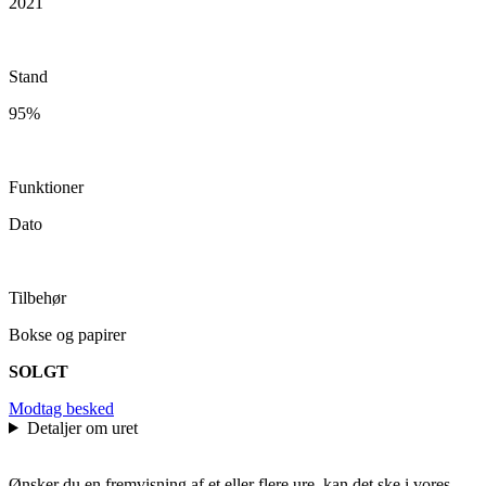
2021
Stand
95%
Funktioner
Dato
Tilbehør
Bokse og papirer
SOLGT
Modtag besked
Detaljer om uret
Ønsker du en fremvisning af et eller flere ure, kan det ske i vores