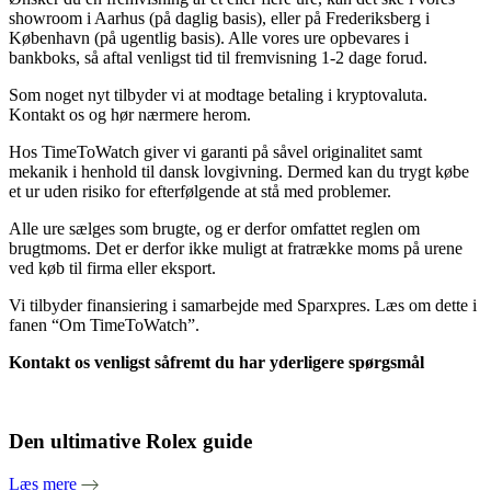
showroom i Aarhus (på daglig basis), eller på Frederiksberg i
København (på ugentlig basis). Alle vores ure opbevares i
bankboks, så aftal venligst tid til fremvisning 1-2 dage forud.
Som noget nyt tilbyder vi at modtage betaling i kryptovaluta.
Kontakt os og hør nærmere herom.
Hos TimeToWatch giver vi garanti på såvel originalitet samt
mekanik i henhold til dansk lovgivning. Dermed kan du trygt købe
et ur uden risiko for efterfølgende at stå med problemer.
Alle ure sælges som brugte, og er derfor omfattet reglen om
brugtmoms. Det er derfor ikke muligt at fratrække moms på urene
ved køb til firma eller eksport.
Vi tilbyder finansiering i samarbejde med Sparxpres. Læs om dette i
fanen “Om TimeToWatch”.
Kontakt os venligst såfremt du har yderligere spørgsmål
Den ultimative Rolex guide
Læs mere