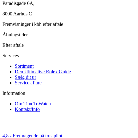
Paradisgade 6A,
8000 Aarhus C
Fremvisninger i kbh efter aftale
Åbningstider
Efter aftale
Services
Sortiment
Den Ultimative Rolex Guide
Sælg dit ur
Service af ure
Information
Om TimeToWatch
Kontakt/Info
4,8 - Fremragende på trustpilot