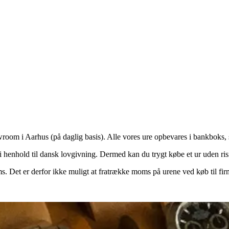
wroom i Aarhus (på daglig basis). Alle vores ure opbevares i bankboks, så
 henhold til dansk lovgivning. Dermed kan du trygt købe et ur uden risi
. Det er derfor ikke muligt at fratrække moms på urene ved køb til firm