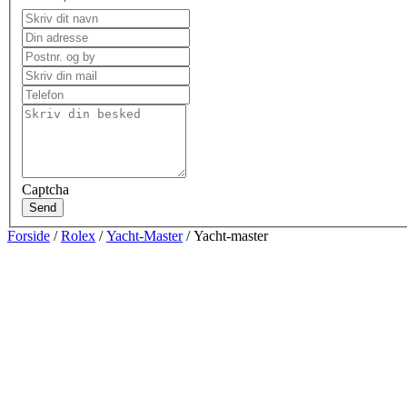
Captcha
Send
Forside
/
Rolex
/
Yacht-Master
/ Yacht-master