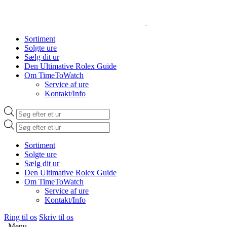
Sortiment
Solgte ure
Sælg dit ur
Den Ultimative Rolex Guide
Om TimeToWatch
Service af ure
Kontakt/Info
Products
search
Products
search
Sortiment
Solgte ure
Sælg dit ur
Den Ultimative Rolex Guide
Om TimeToWatch
Service af ure
Kontakt/Info
Ring til os
Skriv til os
Menu